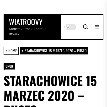
Skip
to
the
WIATROOVY
content
Kamera / Dron / Aparat /
Dźwięk
HOME
STARACHOWICE 15 MARZEC 2020 – PUSTO
DRON
STARACHOWICE 15
MARZEC 2020 –