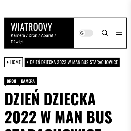
Skip
to
the
WIATROOVY
content
Kamera / Dron / Aparat /
Dźwięk
HOME
DZIEŃ DZIECKA 2022 W MAN BUS STARACHOWICE
DRON
KAMERA
DZIEŃ DZIECKA
2022 W MAN BUS