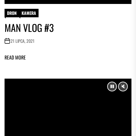
DRON
KAMERA
MAN VLOG #3
21 LIPCA, 2021
READ MORE
PAUSE
UNM