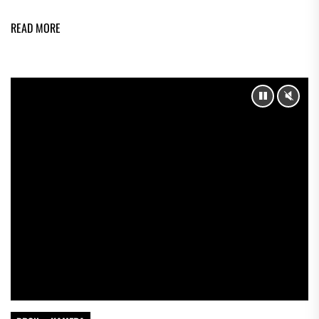
READ MORE
PAUSE
UNM