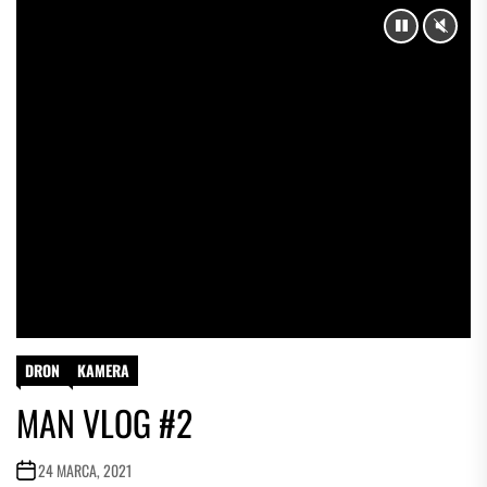
PAUSE
UNM
DRON
KAMERA
MAN VLOG #2
24 MARCA, 2021