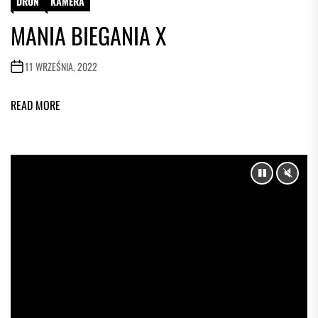
DRON
KAMERA
MANIA BIEGANIA X
11 WRZEŚNIA, 2022
READ MORE
PAUSE
UNM