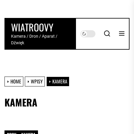
Skip
to
the
NAWIGACJA
WIATROOVY
content
PO
WPISACH
Kamera / Dron / Aparat /
Dźwięk
HOME
WPISY
KAMERA
KAMERA