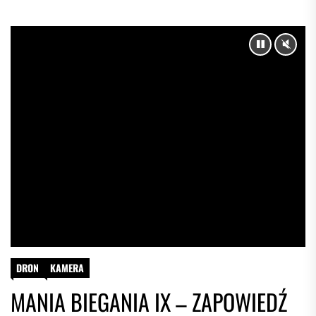
PAUSE
UNM
DRON
KAMERA
MANIA BIEGANIA IX – ZAPOWIEDŹ